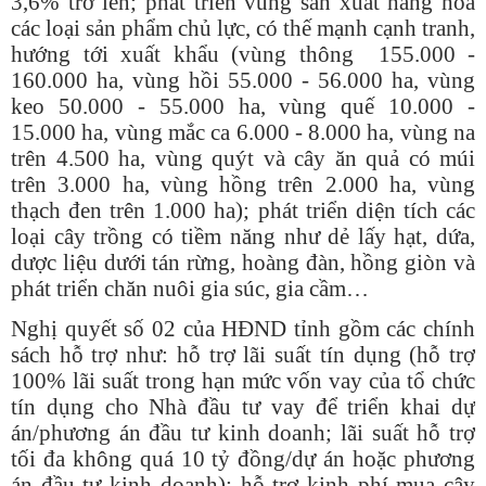
3,6% trở lên; phát triển vùng sản xuất hàng hóa
các loại sản phẩm chủ lực, có thế mạnh cạnh tranh,
hướng tới xuất khẩu (vùng thông 155.000 -
160.000 ha, vùng hồi 55.000 - 56.000 ha, vùng
keo 50.000 - 55.000 ha, vùng quế 10.000 -
15.000 ha, vùng mắc ca 6.000 - 8.000 ha, vùng na
trên 4.500 ha, vùng quýt và cây ăn quả có múi
trên 3.000 ha, vùng hồng trên 2.000 ha, vùng
thạch đen trên 1.000 ha); phát triển diện tích các
loại cây trồng có tiềm năng như dẻ lấy hạt, dứa,
dược liệu dưới tán rừng, hoàng đàn, hồng giòn và
phát triển chăn nuôi gia súc, gia cầm…
Nghị quyết số 02 của HĐND tỉnh gồm các chính
sách hỗ trợ như: hỗ trợ lãi suất tín dụng (hỗ trợ
100% lãi suất trong hạn mức vốn vay của tổ chức
tín dụng cho Nhà đầu tư vay để triển khai dự
án/phương án đầu tư kinh doanh; lãi suất hỗ trợ
tối đa không quá 10 tỷ đồng/dự án hoặc phương
án đầu tư kinh doanh); hỗ trợ kinh phí mua cây