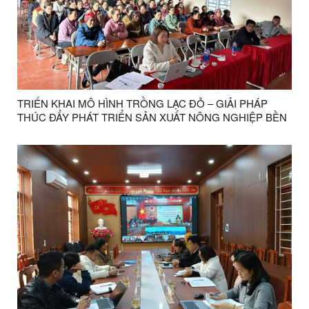
TRIỂN KHAI MÔ HÌNH TRỒNG LẠC ĐỎ – GIẢI PHÁP
THÚC ĐẨY PHÁT TRIỂN SẢN XUẤT NÔNG NGHIỆP BỀN
VỮNG TẠI XÃ TÂN TRI