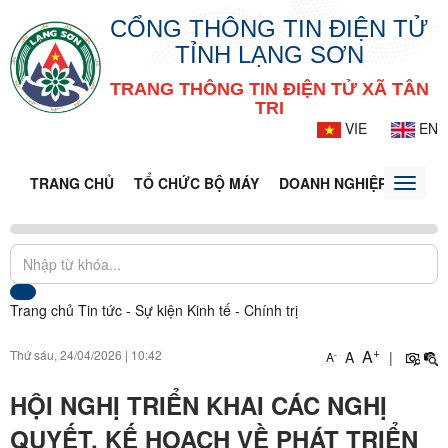
CỔNG THÔNG TIN ĐIỆN TỬ
TỈNH LẠNG SƠN
TRANG THÔNG TIN ĐIỆN TỬ XÃ TÂN
TRI
VIE
EN
TRANG CHỦ
TỔ CHỨC BỘ MÁY
DOANH NGHIỆP
TIN T
Toggle
naviga
Trang chủ
Tin tức - Sự kiện
Kinh tế - Chính trị
+
A
Thứ sáu, 24/04/2026
|
10:42
A
|
-
A
HỘI NGHỊ TRIỂN KHAI CÁC NGHỊ
QUYẾT, KẾ HOẠCH VỀ PHÁT TRIỂN