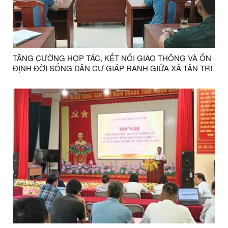
TĂNG CƯỜNG HỢP TÁC, KẾT NỐI GIAO THÔNG VÀ ỔN
ĐỊNH ĐỜI SỐNG DÂN CƯ GIÁP RANH GIỮA XÃ TÂN TRI
VÀ NGHINH TƯỜNG, TỈNH THÁI NGUYÊN