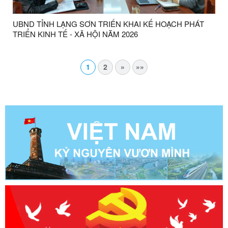
UBND TỈNH LẠNG SƠN TRIỂN KHAI KẾ HOẠCH PHÁT
TRIỂN KINH TẾ - XÃ HỘI NĂM 2026
1
2
»
»»