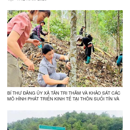
BÍ THƯ ĐẢNG ỦY XÃ TÂN TRI THĂM VÀ KHẢO SÁT CÁC
MÔ HÌNH PHÁT TRIỂN KINH TẾ TẠI THÔN SUỐI TÍN VÀ
SUỐI TÁT, XÃ TÂN TRI