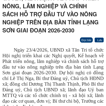
NÔNG, LÂM NGHIỆP VÀ CHÍNH
SÁCH HỖ TRỢ ĐẦU TƯ VÀO NÔNG
NGHIỆP TRÊN ĐỊA BÀN TỈNH LẠNG
SƠN GIAI ĐOẠN 2026-2030
Đọc bài
Lưu
Ngày 2
3
/4/2026, UBND xã
Tân Tri
tổ chức
Hội nghị triển khai các Nghị quyết, Kế hoạch về
Phát triển nông, lâm nghiệp và chính sách hỗ trợ
đầu tư vào nông nghiệp trên địa bàn tỉnh Lạng
Sơn giai đoạn 2026-2030. Dự hội nghị có đồng
chí Lê Thị Nga, Bí thư Đảng uỷ, Chủ tịch HĐND
xã; đồng chí Dương Thị Thanh Thịnh, Phó Bí thư
Đảng uỷ, Chủ tịch UBND xã; lãnh đạo Uỷ ban
MTTQ và các tổ chức chính trị - xã hội xã; lãnh
đạo các cơ quan, đơn vị; Bí thư chi bộ, Trưởng các