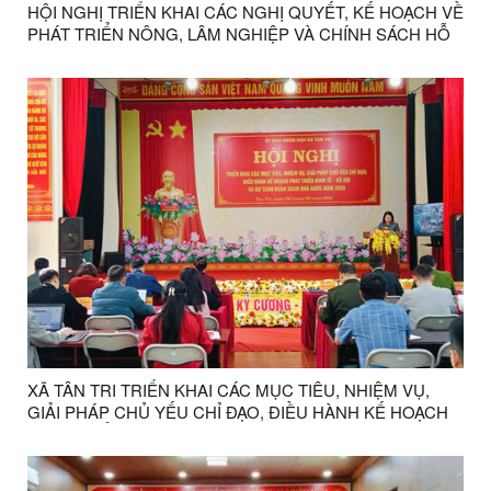
HỘI NGHỊ TRIỂN KHAI CÁC NGHỊ QUYẾT, KẾ HOẠCH VỀ
PHÁT TRIỂN NÔNG, LÂM NGHIỆP VÀ CHÍNH SÁCH HỖ
TRỢ ĐẦU TƯ VÀO NÔNG NGHIỆP TRÊN ĐỊA BÀN TỈNH
LẠNG SƠN GIAI ĐOẠN 2026-2030
XÃ TÂN TRI TRIỂN KHAI CÁC MỤC TIÊU, NHIỆM VỤ,
GIẢI PHÁP CHỦ YẾU CHỈ ĐẠO, ĐIỀU HÀNH KẾ HOẠCH
PHÁT TRIỂN KINH TẾ - XÃ HỘI VÀ DỰ TOÁN NGÂN
SÁCH NHÀ NƯỚC NĂM 2026