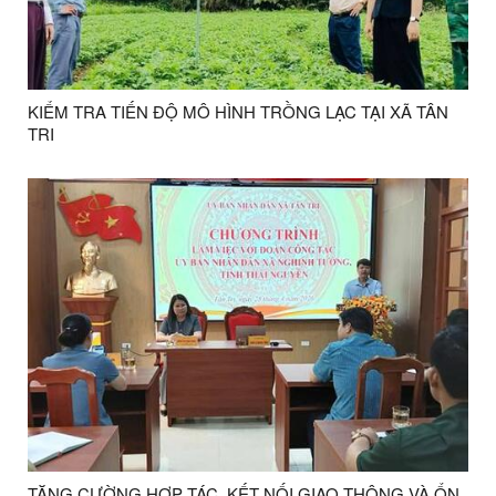
KIỂM TRA TIẾN ĐỘ MÔ HÌNH TRỒNG LẠC TẠI XÃ TÂN
TRI
TĂNG CƯỜNG HỢP TÁC, KẾT NỐI GIAO THÔNG VÀ ỔN