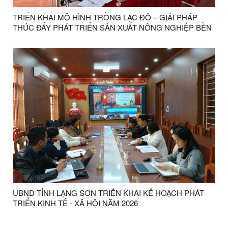
TRIỂN KHAI MÔ HÌNH TRỒNG LẠC ĐỎ – GIẢI PHÁP
THÚC ĐẨY PHÁT TRIỂN SẢN XUẤT NÔNG NGHIỆP BỀN
VỮNG TẠI XÃ TÂN TRI
UBND TỈNH LẠNG SƠN TRIỂN KHAI KẾ HOẠCH PHÁT
TRIỂN KINH TẾ - XÃ HỘI NĂM 2026