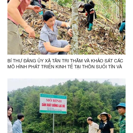
BÍ THƯ ĐẢNG ỦY XÃ TÂN TRI THĂM VÀ KHẢO SÁT CÁC
MÔ HÌNH PHÁT TRIỂN KINH TẾ TẠI THÔN SUỐI TÍN VÀ
SUỐI TÁT, XÃ TÂN TRI