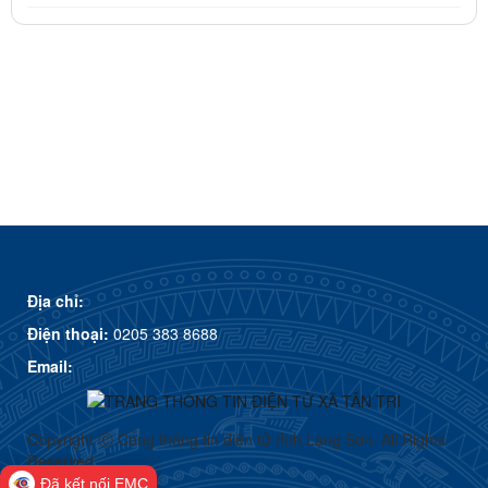
Địa chỉ:
Điện thoại:
0205 383 8688
Email:
Copyright Ⓒ Cổng thông tin điện tử tỉnh Lạng Sơn. All Rights
Reserved
Đã kết nối EMC