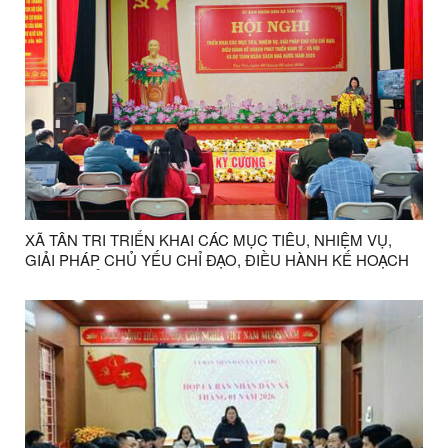
XÃ TÂN TRI TRIỂN KHAI CÁC MỤC TIÊU, NHIỆM VỤ,
GIẢI PHÁP CHỦ YẾU CHỈ ĐẠO, ĐIỀU HÀNH KẾ HOẠCH
PHÁT TRIỂN KINH TẾ - XÃ HỘI VÀ DỰ TOÁN NGÂN
SÁCH NHÀ NƯỚC NĂM 2026