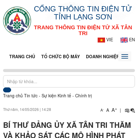
CỔNG THÔNG TIN ĐIỆN TỬ
TỈNH LẠNG SƠN
TRANG THÔNG TIN ĐIỆN TỬ XÃ TÂN
TRI
VIE
EN
TRANG CHỦ
TỔ CHỨC BỘ MÁY
DOANH NGHIỆP
TIN T
Toggle
naviga
Trang chủ
Tin tức - Sự kiện
Kinh tế - Chính trị
+
A
Thứ năm, 14/05/2026
|
14:28
A
|
-
A
BÍ THƯ ĐẢNG ỦY XÃ TÂN TRI THĂM
VÀ KHẢO SÁT CÁC MÔ HÌNH PHÁT