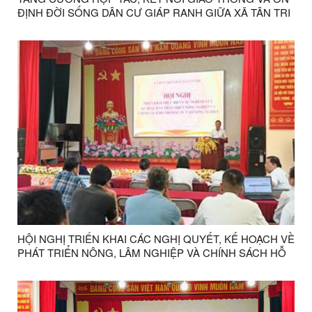
ĐỊNH ĐỜI SỐNG DÂN CƯ GIÁP RANH GIỮA XÃ TÂN TRI
VÀ NGHINH TƯỜNG, TỈNH THÁI NGUYÊN
HỘI NGHỊ TRIỂN KHAI CÁC NGHỊ QUYẾT, KẾ HOẠCH VỀ
PHÁT TRIỂN NÔNG, LÂM NGHIỆP VÀ CHÍNH SÁCH HỖ
TRỢ ĐẦU TƯ VÀO NÔNG NGHIỆP TRÊN ĐỊA BÀN TỈNH
LẠNG SƠN GIAI ĐOẠN 2026-2030