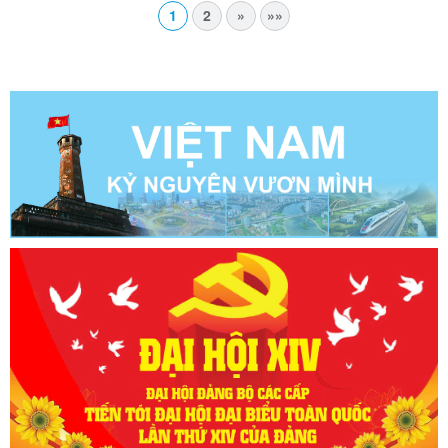
1
2
»
»»