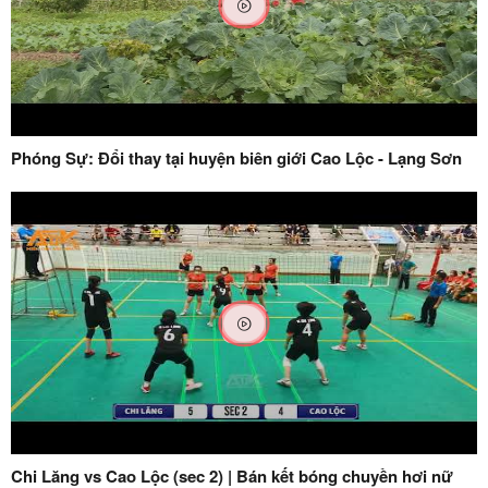
Phóng Sự: Đổi thay tại huyện biên giới Cao Lộc - Lạng Sơn
Chi Lăng vs Cao Lộc (sec 2) | Bán kết bóng chuyền hơi nữ