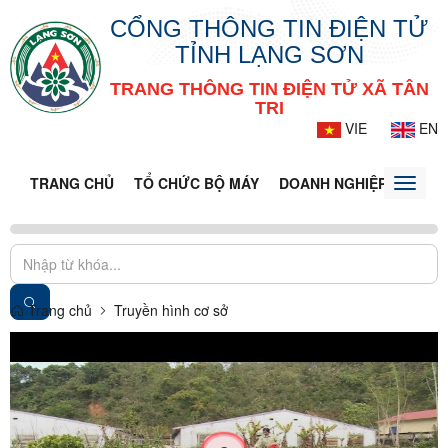
CỔNG THÔNG TIN ĐIỆN TỬ
TỈNH LẠNG SƠN
TRANG THÔNG TIN ĐIỆN TỬ XÃ TÂN
TRI
VIE
EN
TRANG CHỦ
TỔ CHỨC BỘ MÁY
DOANH NGHIỆP
TIN T
Toggle
naviga
Trang chủ
Truyền hình cơ sở