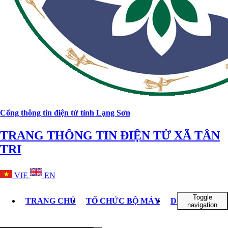
Cổng thông tin điện tử tỉnh Lạng Sơn
TRANG THÔNG TIN ĐIỆN TỬ XÃ TÂN
TRI
VIE
EN
Toggle
TRANG CHỦ
TỔ CHỨC BỘ MÁY
DOANH NGHI
navigation