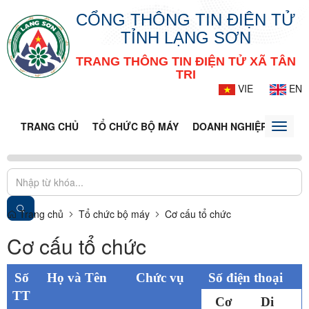
CỔNG THÔNG TIN ĐIỆN TỬ
TỈNH LẠNG SƠN
TRANG THÔNG TIN ĐIỆN TỬ XÃ TÂN
TRI
VIE
EN
TRANG CHỦ
TỔ CHỨC BỘ MÁY
DOANH NGHIỆP
TIN T
Toggle
naviga
Trang chủ
Tổ chức bộ máy
Cơ cấu tổ chức
Cơ cấu tổ chức
Số
Họ và Tên
Chức vụ
Số điện thoại
TT
Cơ
Di