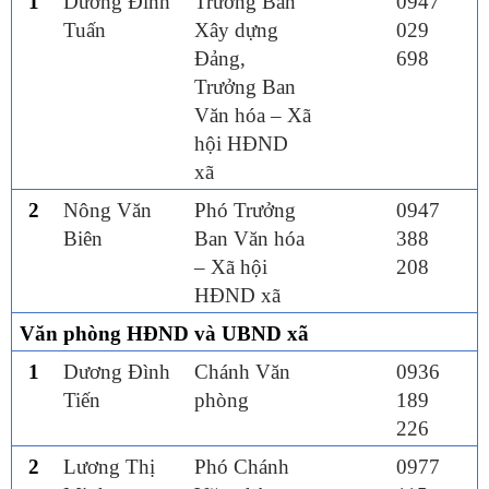
1
Dương Đình
Trưởng Ban
0947
Tuấn
Xây dựng
029
Đảng,
698
Trưởng Ban
Văn hóa – Xã
hội HĐND
xã
2
Nông Văn
Phó Trưởng
0947
Biên
Ban Văn hóa
388
– Xã hội
208
HĐND xã
Văn phòng HĐND
và
UBND
xã
1
Dương Đình
Chánh Văn
0936
Tiến
phòng
189
226
2
Lương Thị
Phó Chánh
0977