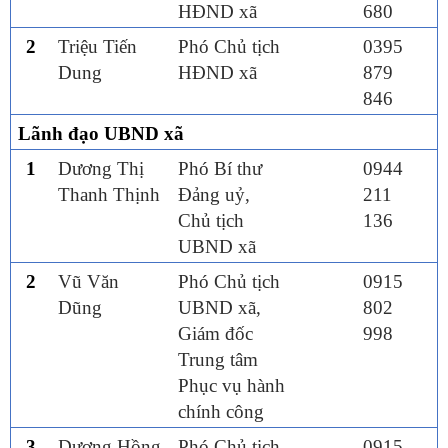
HĐND xã
680
2
Triệu Tiến
Phó Chủ tịch
0395
Dung
HĐND xã
879
846
Lãnh đạo UBND
xã
1
Dương Thị
Phó Bí thư
0944
Thanh Thịnh
Đảng uỷ,
211
Chủ tịch
136
UBND xã
2
Vũ Văn
Phó Chủ tịch
0915
Dũng
UBND xã,
802
Giám đốc
998
Trung tâm
Phục vụ hành
chính công
3
Dương Hồng
Phó Chủ tịch
0915