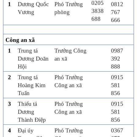
0205
1
Dương Quốc
Phó Trưởng
0812
3838
Vương
phòng
767
688
666
Công an
xã
1
Trung tá
Trưởng Công
0987
Dương Doãn
an xã
392
Hội
888
2
Trung tá
Phó Trưởng
0915
Hoàng Kim
Công an xã
581
Tuấn
856
3
Thiếu tá
Phó Trưởng
0915
Dương
Công an xã
581
Thành Điệp
856
4
Đại úy
Phó Trưởng
0367