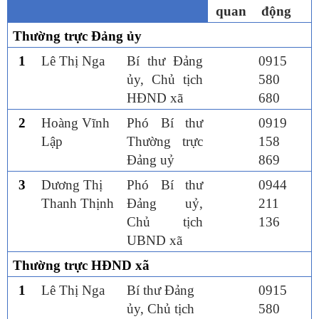
quan
động
Thường trực Đảng ủy
1
Lê Thị Nga
Bí thư Đảng
0915
ủy, Chủ tịch
580
HĐND xã
680
2
Hoàng Vĩnh
Phó Bí thư
0919
Lập
Thường trực
158
Đảng uỷ
869
3
Dương Thị
Phó Bí thư
0944
Thanh Thịnh
Đảng uỷ,
211
Chủ tịch
136
UBND xã
Thường trực HĐND
xã
1
Lê Thị Nga
Bí thư Đảng
0915
ủy, Chủ tịch
580