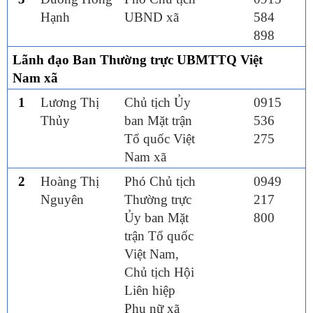
Hạnh
UBND xã
584
898
Lãnh đạo Ban Thường trực UBMTTQ Việt
Nam xã
1
Lương Thị
Chủ tịch Ủy
0915
Thủy
ban Mặt trận
536
Tổ quốc Việt
275
Nam xã
2
Hoàng Thị
Phó Chủ tịch
0949
Nguyên
Thường trực
217
Ủy ban Mặt
800
trận Tổ quốc
Việt Nam,
Chủ tịch Hội
Liên hiệp
Phụ nữ xã