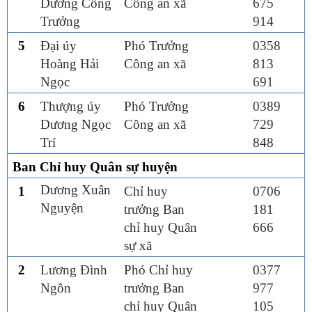
Dương Công
Công an xã
675
Trưởng
914
5
Đại úy
Phó Trưởng
0358
Hoàng Hải
Công an xã
813
Ngọc
691
6
Thượng úy
Phó Trưởng
0389
Dương Ngọc
Công an xã
729
Trí
848
Ban Chỉ huy Quân sự huyện
Dương Xuân
1
Chỉ huy
0706
Nguyện
trưởng Ban
181
chỉ huy Quân
666
sự xã
2
Lương Đình
Phó Chỉ huy
0377
Ngôn
trưởng Ban
977
chỉ huy Quân
105