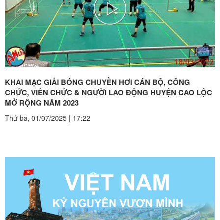
Play
Video
KHAI MẠC GIẢI BÓNG CHUYỀN HƠI CÁN BỘ, CÔNG
CHỨC, VIÊN CHỨC & NGƯỜI LAO ĐỘNG HUYỆN CAO LỘC
MỞ RỘNG NĂM 2023
Thứ ba, 01/07/2025
|
17:22