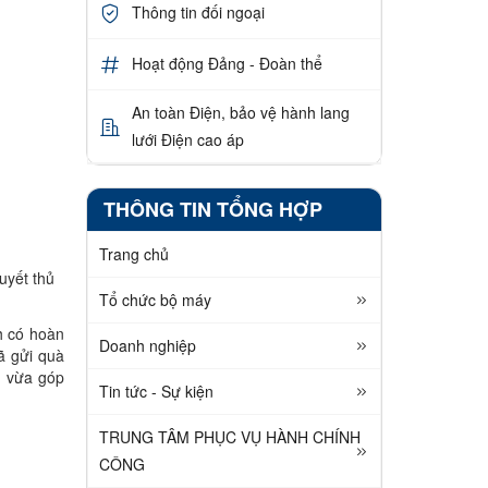
Thông tin đối ngoại
Hoạt động Đảng - Đoàn thể
An toàn Điện, bảo vệ hành lang
lưới Điện cao áp
THÔNG TIN TỔNG HỢP
Trang chủ
uyết thủ
Tổ chức bộ máy
h có hoàn
Doanh nghiệp
ã gửi quà
, vừa góp
Tin tức - Sự kiện
TRUNG TÂM PHỤC VỤ HÀNH CHÍNH
CÔNG