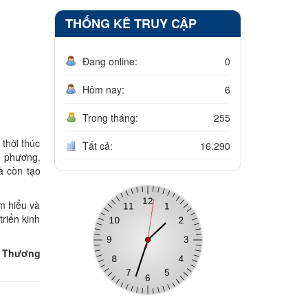
THỐNG KÊ TRUY CẬP
Đang online:
0
Hôm nay:
6
Trong tháng:
255
 thời thúc
Tất cả:
16.290
a phương.
à còn tạo
ìm hiểu và
riển kinh
 Thương