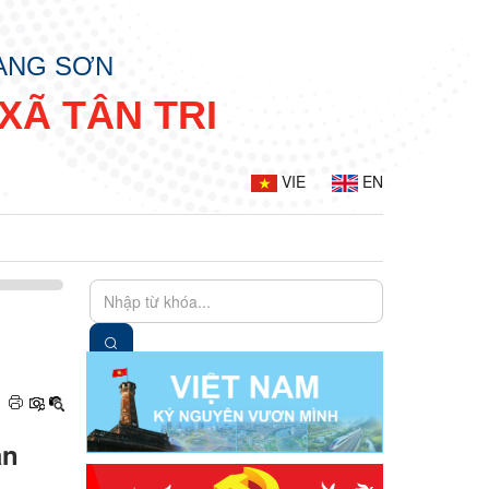
LẠNG SƠN
XÃ TÂN TRI
VIE
EN
àn