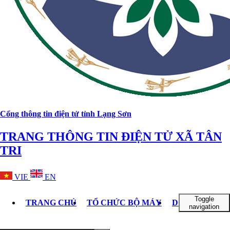
Cổng thông tin điện tử tỉnh Lạng Sơn
TRANG THÔNG TIN ĐIỆN TỬ XÃ TÂN
TRI
VIE
EN
Toggle
TRANG CHỦ
TỔ CHỨC BỘ MÁY
DOANH NGHI
navigation