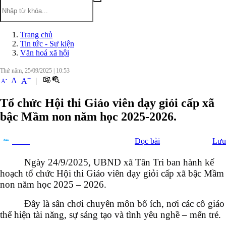
Trang chủ
Tin tức - Sự kiện
Văn hoá xã hội
Thứ năm, 25/09/2025
|
10:53
+
-
A
|
A
A
Tổ chức Hội thi Giáo viên dạy giỏi cấp xã
bậc Mầm non năm học 2025-2026.
Đọc bài
Lưu
Chia sẻ
Ngày 24/9/2025, UBND xã Tân Tri ban hành kế
hoạch tổ chức Hội thi Giáo viên dạy giỏi cấp xã bậc Mầm
non năm học 2025 – 2026.
Đây là sân chơi chuyên môn bổ ích, nơi các cô giáo
thể hiện tài năng, sự sáng tạo và tình yêu nghề – mến trẻ.