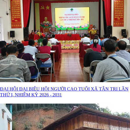
ĐẠI HỘI ĐẠI BIỂU HỘI NGƯỜI CAO TUỔI XÃ TÂN TRI LẦN
THỨ I, NHIỆM KỲ 2026 - 2031