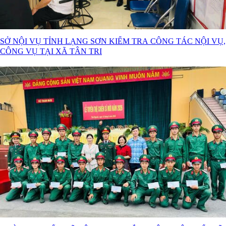
SỞ NỘI VỤ TỈNH LẠNG SƠN KIỂM TRA CÔNG TÁC NỘI VỤ,
CÔNG VỤ TẠI XÃ TÂN TRI