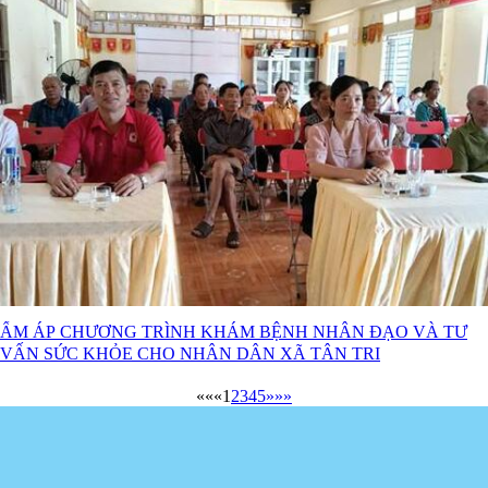
ẤM ÁP CHƯƠNG TRÌNH KHÁM BỆNH NHÂN ĐẠO VÀ TƯ
VẤN SỨC KHỎE CHO NHÂN DÂN XÃ TÂN TRI
««
«
1
2
3
4
5
»
»»