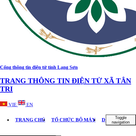
Cổng thông tin điện tử tỉnh Lạng Sơn
TRANG THÔNG TIN ĐIỆN TỬ XÃ TÂN
TRI
VIE
EN
Toggle
TRANG CHỦ
TỔ CHỨC BỘ MÁY
DOANH NGHI
navigation