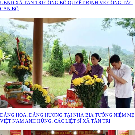
UBND XÃ TÂN TRI CÔNG BỐ QUYẾT ĐỊNH VỀ CÔNG TÁC
CÁN BỘ
DÂNG HOA, DÂNG HƯƠNG TẠI NHÀ BIA TƯỞNG NIỆM MẸ
VIỆT NAM ANH HÙNG, CÁC LIỆT SĨ XÃ TÂN TRI