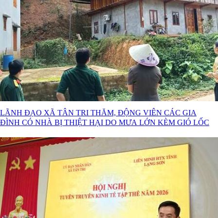
LÃNH ĐẠO XÃ TÂN TRI THĂM, ĐỘNG VIÊN CÁC GIA
ĐÌNH CÓ NHÀ BỊ THIỆT HẠI DO MƯA LỚN KÈM GIÓ LỐC