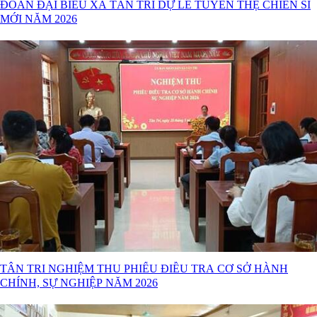
ĐOÀN ĐẠI BIỂU XÃ TÂN TRI DỰ LỄ TUYÊN THỆ CHIẾN SĨ
MỚI NĂM 2026
TÂN TRI NGHIỆM THU PHIẾU ĐIỀU TRA CƠ SỞ HÀNH
CHÍNH, SỰ NGHIỆP NĂM 2026