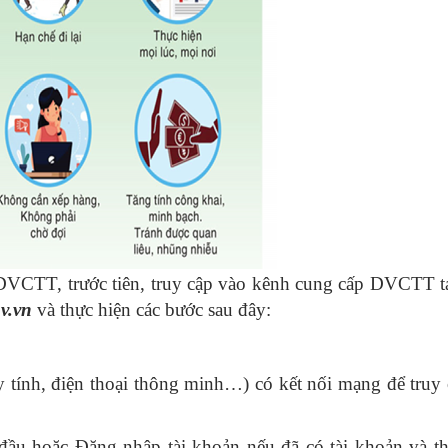
 DVCTT, trước tiên, truy cập vào kênh cung cấp DVCTT t
v.vn
và thực hiện các bước sau đây:
y tính, điện thoại thông minh…) có kết nối mạng để truy
đầu hoặc Đăng nhập tài khoản nếu đã có tài khoản và t