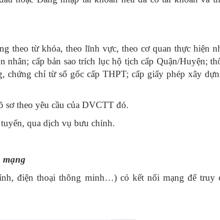
 theo từ khóa, theo lĩnh vực, theo cơ quan thực hiện n
ôn nhân; cấp bản sao trích lục hộ tịch cấp Quận/Huyện; t
g, chứng chỉ từ sổ gốc cấp THPT; cấp giấy phép xây dựn
hồ sơ theo yêu cầu của DVCTT đó.
 tuyến, qua dịch vụ bưu chính.
ên mạng
tính, điện thoại thông minh…) có kết nối mạng để truy 